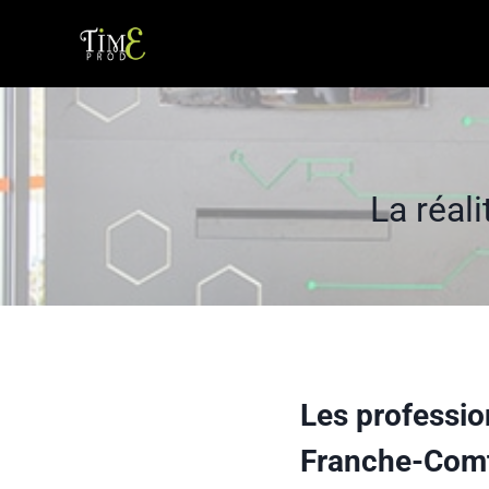
Aller
au
contenu
La réal
Les professio
Franche-Comt